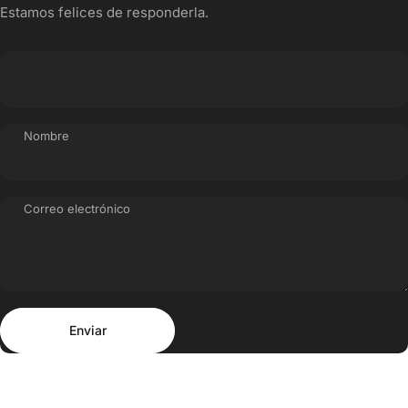
Estamos felices de responderla.
Nombre
Correo electrónico
Enviar
Mensaje
Enviar