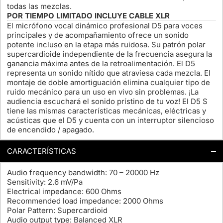
todas las mezclas.
POR TIEMPO LIMITADO INCLUYE CABLE XLR
El micrófono vocal dinámico profesional D5 para voces
principales y de acompañamiento ofrece un sonido
potente incluso en la etapa más ruidosa. Su patrón polar
supercardioide independiente de la frecuencia asegura la
ganancia máxima antes de la retroalimentación. El D5
representa un sonido nítido que atraviesa cada mezcla. El
montaje de doble amortiguación elimina cualquier tipo de
ruido mecánico para un uso en vivo sin problemas. ¡La
audiencia escuchará el sonido prístino de tu voz! El D5 S
tiene las mismas características mecánicas, eléctricas y
acústicas que el D5 y cuenta con un interruptor silencioso
de encendido / apagado.
CARACTERÍSTICAS
Audio frequency bandwidth:
70 – 20000 Hz
Sensitivity:
2.6 mV/Pa
Electrical impedance:
600 Ohms
Recommended load impedance:
2000 Ohms
Polar Pattern:
Supercardioid
Audio output type:
Balanced XLR