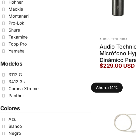
Hohner
Mackie
Montanari
Pro-Lok
Shure
Takamine
Marca:
AUDIO TECHNICA
Topp Pro
Audio Techn
Yamaha
Micrófono Hy
Dinámico Par
Modelos
$229.00 USD
3112 G
3412 3s
Ahorra 14%
Corona Xtreme
Panther
Colores
Azul
Blanco
Negro