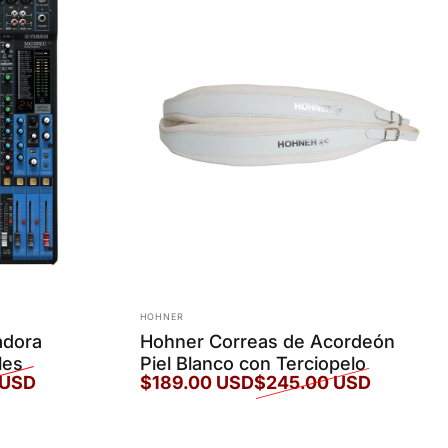
Marca:
HOHNER
dora
Hohner Correas de Acordeón
les
Piel Blanco con Terciopelo
 USD
$189.00 USD
$245.00 USD
Precio de oferta
Precio habitual