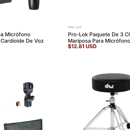
Marca:
PRO-LOK
ca Micrófono
Pro-Lok Paquete De 3 Cl
Cardioide De Voz
Mariposa Para Micrófon
$12.81 USD