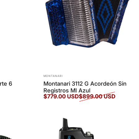
Marca:
MONTANARI
rte 6
Montanari 3112 G Acordeón Sin
Registros MI Azul
$779.00 USD
$899.00 USD
Precio de oferta
Precio habitual