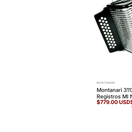
Marca:
MONTANARI
Montanari 31
Registros MI
$779.00 USD
Precio de oferta
Precio habitual