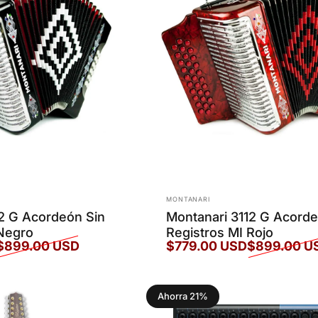
Marca:
MONTANARI
12 G Acordeón Sin
Montanari 3112 G Acorde
 Negro
Registros MI Rojo
$899.00 USD
$779.00 USD
$899.00 U
Precio de oferta
Precio habitual
Ahorra 21%