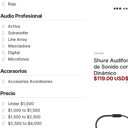
Rojo
Audio Profesional
Activa
Subwoofer
Line Array
Mezcladora
Marca:
Digital
SHURE
Microfonos
Shure Audífo
de Sonido con
Accesorios
Dinámico
$119.00 USD
Accesorios Acordeones
Precio de oferta
Precio habitual
Precio
Under $1,000
$1,000 to $1,500
$1,500 to $2,500
$2,500 to $4,000