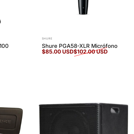
Marca:
SHURE
100
Shure PGA58-XLR Micrófono
$85.00 USD
$102.00 USD
Precio de oferta
Precio habitual