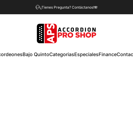
¿Tienes Pregunta? Contáctanos!🪗
Accordion Pro Shop
cordeones
Bajo Quinto
Categorias
Especiales
Finance
Contac
Acordeones
Bajo Quinto
Categorias
Especiales
Finance
Contact