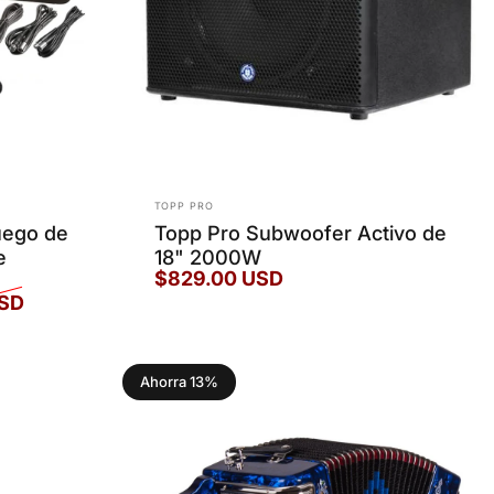
Marca:
TOPP PRO
ego de
Topp Pro Subwoofer Activo de
e
18" 2000W
$829.00 USD
USD
Ahorra 13%