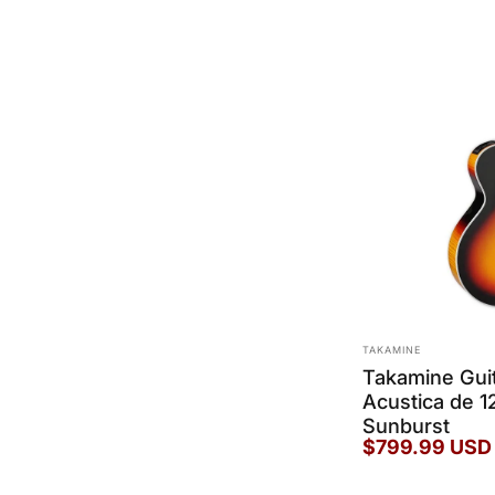
Marca:
TAKAMINE
Takamine Guit
Acustica de 1
Sunburst
$799.99 USD