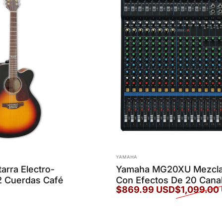
Marca:
YAMAHA
arra Electro-
Yamaha MG20XU Mezcla
2 Cuerdas Café
Con Efectos De 20 Cana
$869.99 USD
$1,099.00
Precio de oferta
Precio habitual