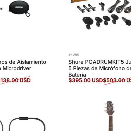
Marca:
SHURE
nos de Aislamiento
Shure PGADRUMKIT5 Ju
 Microdriver
5 Piezas de Micrófono d
Batería
$138.00 USD
$395.00 USD
$503.00 
Precio de oferta
Precio habitual