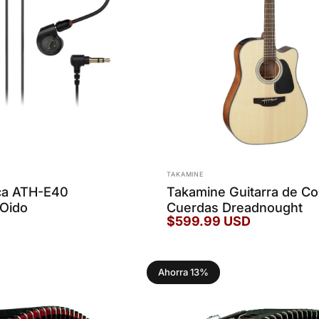
Marca:
TAKAMINE
ca ATH-E40
Takamine Guitarra de Co
 Oido
Cuerdas Dreadnought
$599.99 USD
Ahorra 13%
5.0