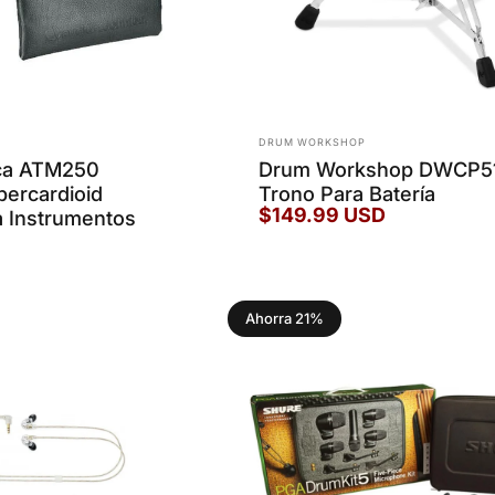
Marca:
DRUM WORKSHOP
ica ATM250
Drum Workshop DWCP5
percardioid
Trono Para Batería
$149.99 USD
a Instrumentos
Ahorra 21%