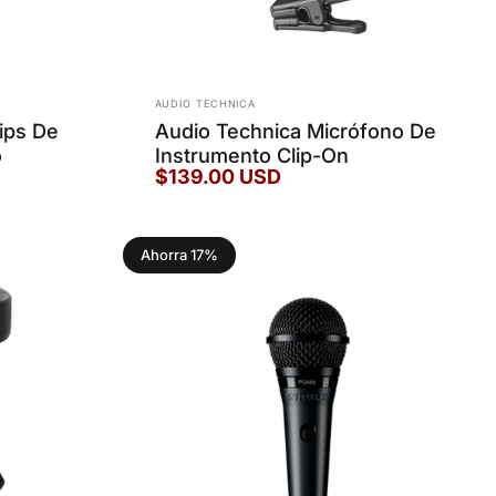
Marca:
AUDIO TECHNICA
ips De
Audio Technica Micrófono De
o
Instrumento Clip-On
$139.00 USD
Ahorra 17%